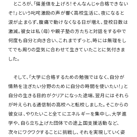
ところが、「偏差値を上げろ！そんなんじゃ合格できない
ぞ！」という叱咤激励の声が響く高校生活に、夜になると
涙が止まらず、腹痛で動けなくなる日が増え、登校日数は
激減。彼女は私（母）や親子塾の方たちと対話をする中で
何度も自分と向き合い、これまでずっと、時には無理をし
てでも周りの空気に合わせて生きていたことに気付きま
した。
そして、「大学に合格するための勉強ではなく、自分が
情熱を注ぎたい分野のために自分の時間を使いたい！」と
自分の生きる目的がクリアになった途端、翌月にはそれら
が叶えられる通信制の高校へと転校しました。そこからの
彼女は、やりたいこと全てにエネルギーを集中し、大学進
学や、自ら立ち上げた団体での途上国支援活動など、
次々にワクワクすることに挑戦し、それを実現していく姿