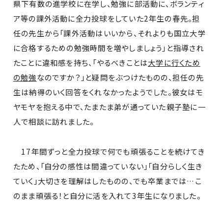
県下有数の進学校に在学し、勉強に部活動に、ボランティ
ア等の課外活動に全力投球をしていた2年生の春先。担
任の先生から「課外活動はいいから、それよりも国立大学
に合格するための勉強時間を増やしましょう」と指導され
たことに違和感を持ち、「やるべきことは
大学に行くため
の勉強
なのですか？」と疑問をぶつけたものの、担任の先
生は納得のいく回答をくれなかったようでした。彼女はモ
ヤモヤを抱える中で、たまたま弟が通っていた親子塾に一
人で相談に訪れました。
17年間ずっと全力投球で何でも頑張ることを続けてき
たため、「自分の感性は間違っていない」「自分らしく生き
ていく」大切さを理解はしたものの、でも卒業までは…こ
のまま頑張る！と自分に活を入れて3年生になりました。