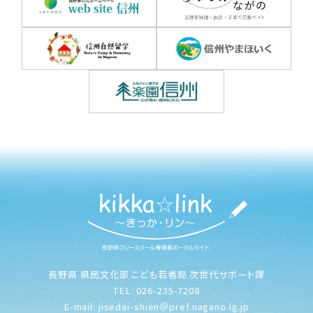
長野県 県民文化部 こども若者局 次世代サポート課
TEL: 026-235-7208
E-mail: jisedai-shien＠pref.nagano.lg.jp