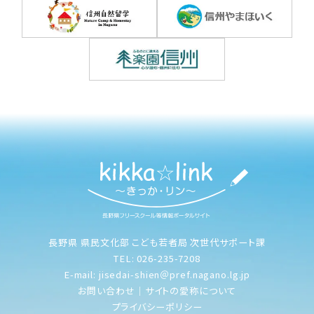
長野県 県民文化部 こども若者局 次世代サポート課
TEL: 026-235-7208
E-mail: jisedai-shien＠pref.nagano.lg.jp
お問い合わせ
｜
サイトの愛称について
プライバシーポリシー