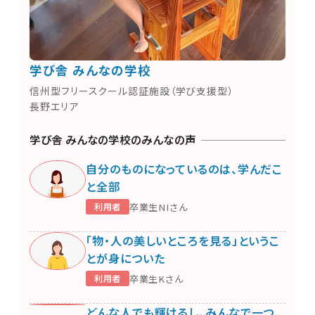
学び舎 みんなの学校
信州型フリースクール認証施設（学び支援型）
長野エリア
学び舎 みんなの学校のみんなの声
自分のものになっているのは、学んだこ
と全部
卒業生NIさん
利用者
「物・人の美しいところを見る」というこ
とが身についた
卒業生Kさん
利用者
NO
PICTURE
どんな人でも輝けるし、みんなで一つ