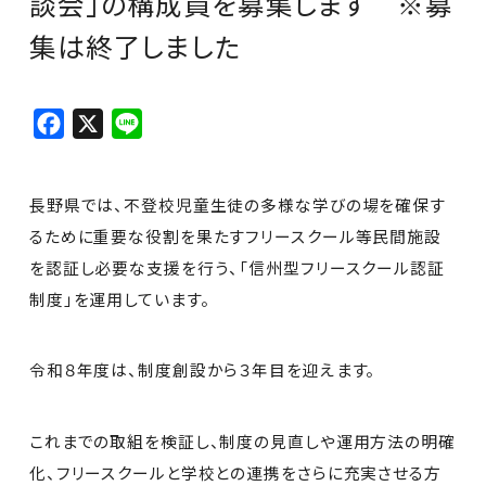
談会」の構成員を募集します ※募
集は終了しました
F
X
L
a
i
c
n
長野県では、不登校児童生徒の多様な学びの場を確保す
e
e
るために重要な役割を果たすフリースクール等民間施設
b
を認証し必要な支援を行う、「信州型フリースクール認証
o
制度」を運用しています。
o
k
令和８年度は、制度創設から３年目を迎えます。
これまでの取組を検証し、制度の見直しや運用方法の明確
化、フリースクールと学校との連携をさらに充実させる方